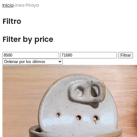
Inicio
Linea Pitaya
Filtro
Filter by price
Precio
Precio
Filtrar
mínimo
máximo