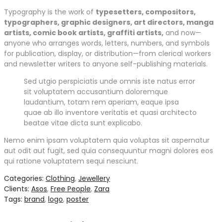
Typography is the work of
typesetters, compositors,
typographers, graphic designers, art directors, manga
artists, comic book artists, graffiti artists,
and now—
anyone who arranges words, letters, numbers, and symbols
for publication, display, or distribution—from clerical workers
and newsletter writers to anyone self-publishing materials.
Sed utgio perspiciatis unde omnis iste natus error
sit voluptatem accusantium doloremque
laudantium, totam rem aperiam, eaque ipsa
quae ab illo inventore veritatis et quasi architecto
beatae vitae dicta sunt explicabo.
Nemo enim ipsam voluptatem quia voluptas sit aspernatur
aut odit aut fugit, sed quia consequuntur magni dolores eos
qui ratione voluptatem sequi nesciunt.
Categories:
Clothing
,
Jewellery
Clients:
Asos
,
Free People
,
Zara
Tags:
brand
,
logo
,
poster